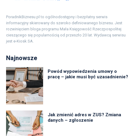
PoradnikBiznesu.pl to ogólnodostępny i bezpłatny serwis
informacyjny skierowany do szeroko definiowanego biznesu. Jest
rozwinięciem bloga programu Mała Księgowość Rzeczpospolitej
cieszącego się popularnością od przeszło 20 lat. Wydawcą serwisu
jest e-Kiosk SA.
Najnowsze
Powód wypowiedzenia umowy o
pracę – jakie musi być uzasadnienie?
Jak zmienić adres w ZUS? Zmiana
danych – zgłoszenie