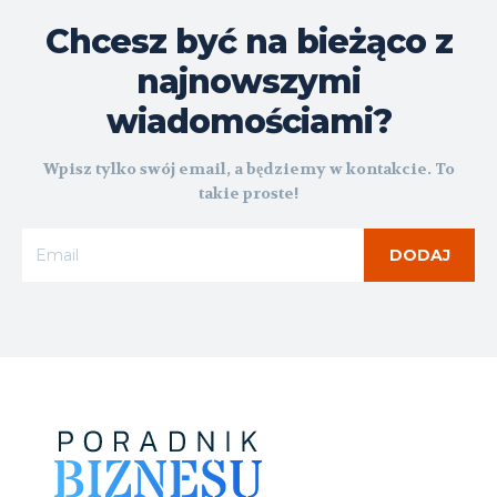
Chcesz być na bieżąco z
najnowszymi
wiadomościami?
Wpisz tylko swój email, a będziemy w kontakcie. To
takie proste!
DODAJ