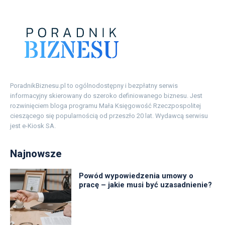
PoradnikBiznesu.pl to ogólnodostępny i bezpłatny serwis
informacyjny skierowany do szeroko definiowanego biznesu. Jest
rozwinięciem bloga programu Mała Księgowość Rzeczpospolitej
cieszącego się popularnością od przeszło 20 lat. Wydawcą serwisu
jest e-Kiosk SA.
Najnowsze
Powód wypowiedzenia umowy o
pracę – jakie musi być uzasadnienie?