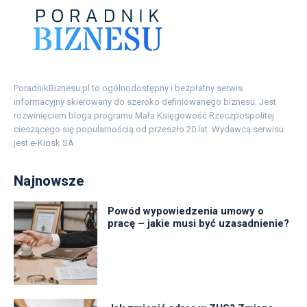
PoradnikBiznesu.pl to ogólnodostępny i bezpłatny serwis
informacyjny skierowany do szeroko definiowanego biznesu. Jest
rozwinięciem bloga programu Mała Księgowość Rzeczpospolitej
cieszącego się popularnością od przeszło 20 lat. Wydawcą serwisu
jest e-Kiosk SA.
Najnowsze
Powód wypowiedzenia umowy o
pracę – jakie musi być uzasadnienie?