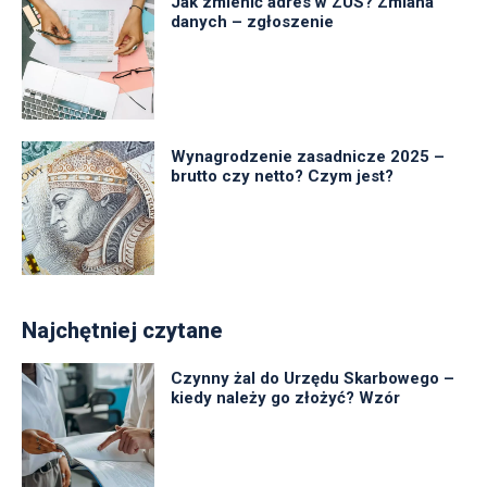
Jak zmienić adres w ZUS? Zmiana
danych – zgłoszenie
Wynagrodzenie zasadnicze 2025 –
brutto czy netto? Czym jest?
Najchętniej czytane
Czynny żal do Urzędu Skarbowego –
kiedy należy go złożyć? Wzór