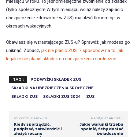
miesiącu w roku. To jednomiesięczne zwolnienie od składek
(tylko społecznych! W tym miesiącu wciąż należy zapłacić
ubezpieczenie zdrowotne w ZUS) ma ulżyć firmom np. w
okresach wakacyjnych.
Obawiasz się wzrastającego ZUS-u? Sprawdź, jak możesz go
uniknąć. Zobacz,
jak nie płacić ZUS. 7 sposobów na to, jak
legalnie nie płacić składek na ubezpieczenia społeczne
.
TAGI:
PODWYŻKI SKŁADEK ZUS
SKŁADKI NA UBEZPIECZENIA SPOŁECZNE
SKŁADKI ZUS
SKŁADKI ZUS 2024
ZUS
POPRZEDNI ARTYKUŁ
NASTĘPNY ARTYKUŁ
Kiedy sporządzić,
Jakie warunki trzeba
podpisać, zatwierdzić i
spełnić, żeby dostać
złożyć roczne
świadczenie