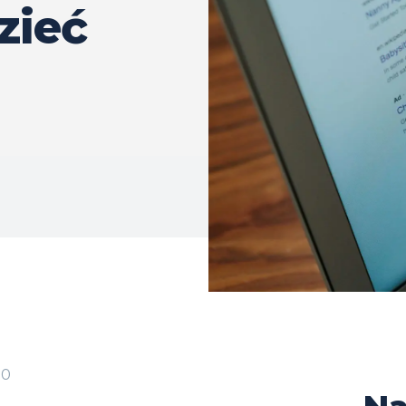
zieć
20