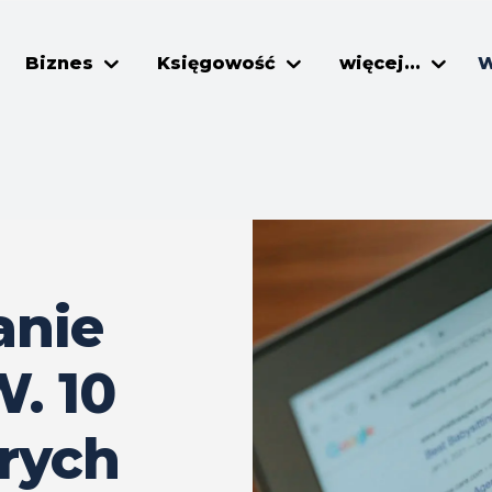
Biznes
Księgowość
więcej...
W
anie
. 10
órych