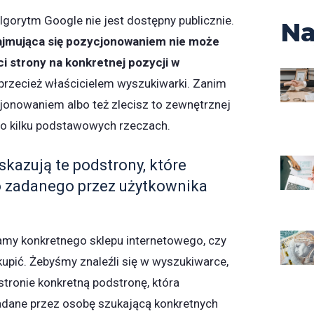
lgorytm Google nie jest dostępny publicznie.
Na
zajmująca się pozycjonowaniem nie może
i strony na konkretnej pozycji w
 przecież właścicielem wyszukiwarki. Zanim
jonowaniem albo też zlecisz to zewnętrznej
 o kilku podstawowych rzeczach.
skazują te podstrony, które
do zadanego przez użytkownika
amy konkretnego sklepu internetowego, czy
kupić. Żebyśmy znaleźli się w wyszukiwarce,
tronie konkretną podstronę, która
adane przez osobę szukającą konkretnych