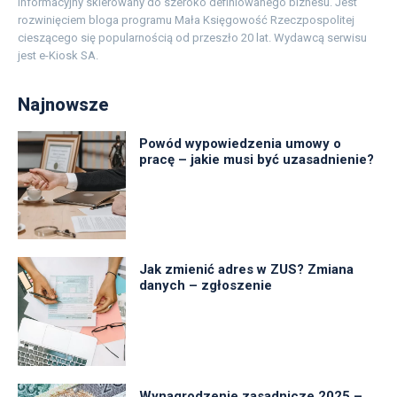
informacyjny skierowany do szeroko definiowanego biznesu. Jest
rozwinięciem bloga programu Mała Księgowość Rzeczpospolitej
cieszącego się popularnością od przeszło 20 lat. Wydawcą serwisu
jest e-Kiosk SA.
Najnowsze
Powód wypowiedzenia umowy o
pracę – jakie musi być uzasadnienie?
Jak zmienić adres w ZUS? Zmiana
danych – zgłoszenie
Wynagrodzenie zasadnicze 2025 –