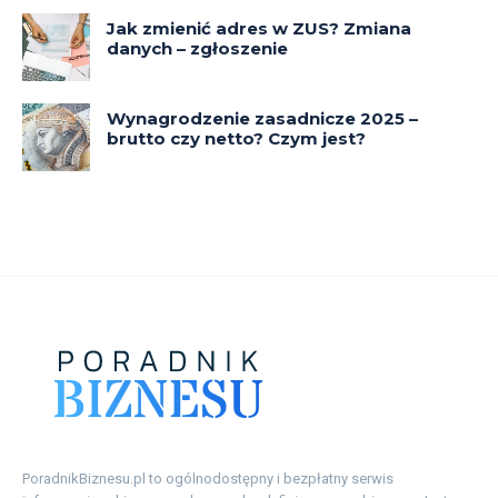
PoradnikBiznesu.pl to ogólnodostępny i bezpłatny serwis