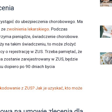
cenia
zystąpić do ubezpieczenia chorobowego. Ma
ć ze
zwolnienia lekarskiego
. Podczas
trzyma pieniądze, świadczenie chorobowe.
eży na takim świadczeniu, to może złożyć
y o rejestrację w ZUS. Trzeba pamiętać, że
rca zostanie zarejestrowany w ZUS, będzie
ku dopiero po 90 dniach bycia
kodowanie z ZUS? Jak je uzyskać, kto może
owa na umowie zlecenia dla