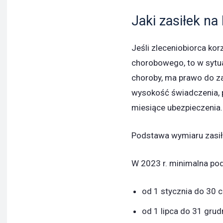
Jaki zasiłek na
Jeśli zleceniobiorca ko
chorobowego, to w sytua
choroby, ma prawo do za
wysokość świadczenia, 
miesiące ubezpieczenia.
Podstawa wymiaru zasi
W 2023 r. minimalna po
od 1 stycznia do 30 c
od 1 lipca do 31 grud