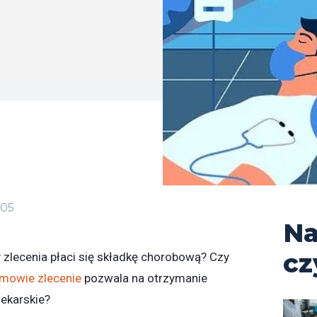
-05
Na
cz
zlecenia płaci się składkę chorobową? Czy
mowie zlecenie
pozwala na otrzymanie
lekarskie?