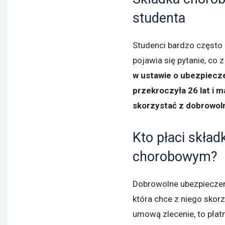
studenta
Studenci bardzo często
pojawia się pytanie, c
w ustawie o ubezpiecze
przekroczyła 26 lat i m
skorzystać z dobrowo
Kto płaci skład
chorobowym?
Dobrowolne ubezpieczen
która chce z niego skor
umową zlecenie, to płat