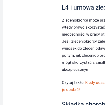
L4 i umowa zle
Zleceniobiorca może pr
wtedy prawo skorzysta
nieobecności w pracy o
Jeśli zleceniobiorcy zal
wniosek do zleceniodawc
po tym, jak zleceniobio
mógł skorzystać z zasił
ubezpieczonym.
Czytaj także:
Kiedy odsz
je dostać?
Składka chorob