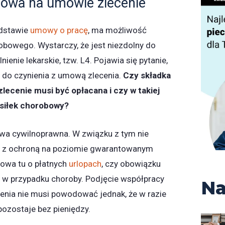
bowa na umowie zlecenie
odstawie
umowy o pracę
, ma możliwość
obowego. Wystarczy, że jest niezdolny do
nienie lekarskie, tzw. L4. Pojawia się pytanie,
y do czynienia z umową zlecenia.
Czy składka
ecenie musi być opłacana i czy w takiej
asiłek chorobowy?
a cywilnoprawna. W związku z tym nie
a z ochroną na poziomie gwarantowanym
owa tu o płatnych
urlopach
, czy obowiązku
 w przypadku choroby. Podjęcie współpracy
Na
enia nie musi powodować jednak, że w razie
pozostaje bez pieniędzy.