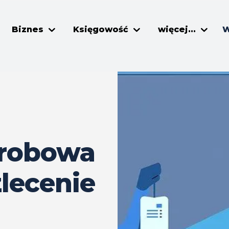
Biznes
Księgowość
więcej...
W
orobowa
lecenie