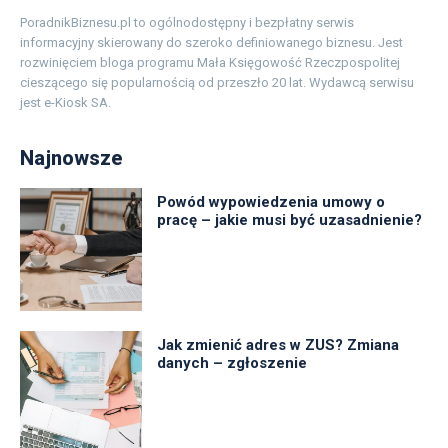
PoradnikBiznesu.pl to ogólnodostępny i bezpłatny serwis
informacyjny skierowany do szeroko definiowanego biznesu. Jest
rozwinięciem bloga programu Mała Księgowość Rzeczpospolitej
cieszącego się popularnością od przeszło 20 lat. Wydawcą serwisu
jest e-Kiosk SA.
Najnowsze
Powód wypowiedzenia umowy o
pracę – jakie musi być uzasadnienie?
Jak zmienić adres w ZUS? Zmiana
danych – zgłoszenie