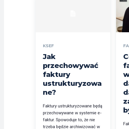
KSEF
F
Jak
C
przechowywać
f
faktury
w
ustrukturyzowa
d
ne?
d
z
Faktury ustrukturyzowane będą
b
przechowywane w systemie e-
faktur. Spowoduje to, że nie
Fa
trzeba będzie archiwizować w