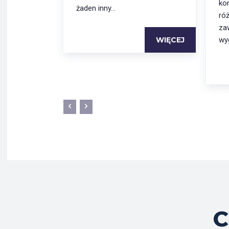
ko
żaden inny...
ró
za
WIĘCEJ
wyg
C