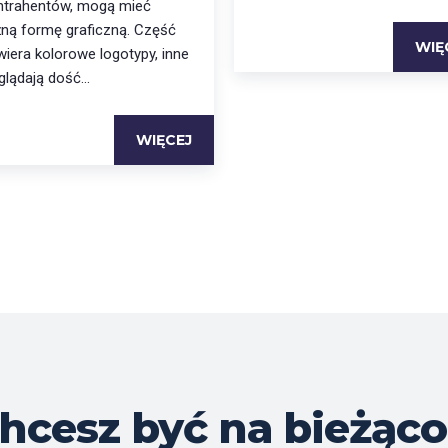
ntrahentów, mogą mieć
żną formę graficzną. Część
WIĘ
wiera kolorowe logotypy, inne
lądają dość...
WIĘCEJ
hcesz być na bieżąco