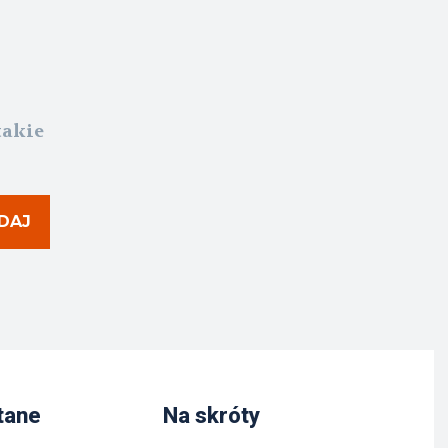
takie
DAJ
tane
Na skróty