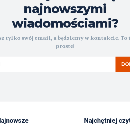
najnowszymi
wiadomościami?
z tylko swój email, a będziemy w kontakcie. To 
proste!
DO
Najnowsze
Najchętniej czy