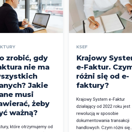
AKTURY
KSEF
o zrobić, gdy
Krajowy Syst
aktura nie ma
e-Faktur. Czy
szystkich
różni się od e-
anych? Jakie
faktury?
ane musi
Krajowy System e-Faktur
awierać, żeby
działający od 2022 roku jest
yć ważną?
rewolucją w sposobie
dokumentowania transakcji
ktury, które otrzymujemy od
handlowych. Czym różni się..