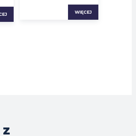
WIĘCEJ
CEJ
 z