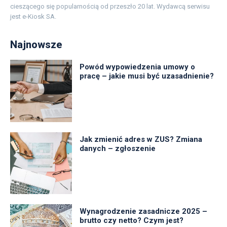
cieszącego się popularnością od przeszło 20 lat. Wydawcą serwisu
jest e-Kiosk SA.
Najnowsze
Powód wypowiedzenia umowy o
pracę – jakie musi być uzasadnienie?
Jak zmienić adres w ZUS? Zmiana
danych – zgłoszenie
Wynagrodzenie zasadnicze 2025 –
brutto czy netto? Czym jest?