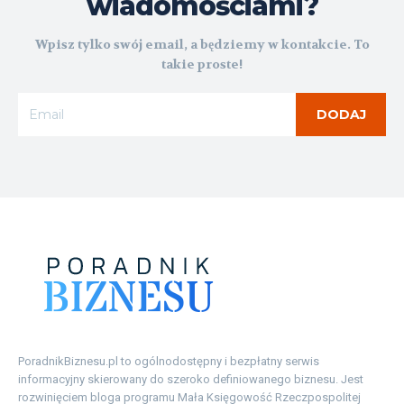
wiadomościami?
Wpisz tylko swój email, a będziemy w kontakcie. To
takie proste!
DODAJ
PoradnikBiznesu.pl to ogólnodostępny i bezpłatny serwis
informacyjny skierowany do szeroko definiowanego biznesu. Jest
rozwinięciem bloga programu Mała Księgowość Rzeczpospolitej