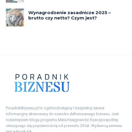
PoradnikBiznesu.pl to ogólnodostępny i bezpłatny serwis
informacyjny skierowany do szeroko definiowanego biznesu. Jest
rozwinięciem bloga programu Mała Księgowość Rzeczpospolitej
cieszącego się popularnością od przeszło 20 lat. Wydawcą serwisu
jest e-Kiosk SA.