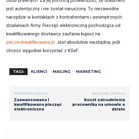
osób prawnych. Za jej pomocą potwierdzisz, że dokument
jest autentyczny i nie został naruszony. To niezawodne
narzędzie w kontaktach z kontrahentami i wewnętrznych
działaniach firmy. Pieczęć elektroniczną pochodząca od
kwalifikowanego dostawcy zaufania kupisz na
pieczeckwalifikowana.pl
. Jest absolutnie niezbędna, jeśli
chcesz wygodnie korzystać z KSeF.
TAGI:
KLIENCI
MAILING
MARKETING
POPRZEDNI ARTYKUŁ
NASTĘPNY ARTYKUŁ
Zaawansowana i
Koszt zatrudnienia
kwalifikowana pieczęć
pracownika na umowie o
elektroniczna
dzieło