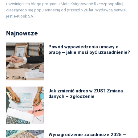
rozwinięciem bloga programu Mała Księgowość Rzeczpospolitej
cieszącego się popularnością od przeszło 20 lat. Wydawcą serwisu
jest e-Kiosk SA.
Najnowsze
Powód wypowiedzenia umowy o
pracę – jakie musi być uzasadnienie?
Jak zmienić adres w ZUS? Zmiana
danych – zgłoszenie
Wynagrodzenie zasadnicze 2025 –