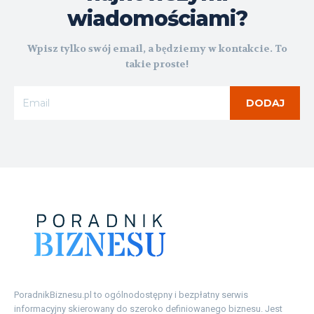
wiadomościami?
Wpisz tylko swój email, a będziemy w kontakcie. To
takie proste!
DODAJ
PoradnikBiznesu.pl to ogólnodostępny i bezpłatny serwis
informacyjny skierowany do szeroko definiowanego biznesu. Jest