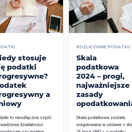
ODATKI
ROZLICZANIE PODATKU
iedy stosuje
Skala
ię podatki
podatkowa
rogresywne?
2024 – progi,
odatek
najważniejsze
rogresywny a
zasady
iniowy
opodatkowani
datki to nieodłączna część
Skala podatkowa została
owadzenia działalności
uregulowana w ustawie z dn
spodarczej czy legalnej
26 lipca 1991 r. o podatku