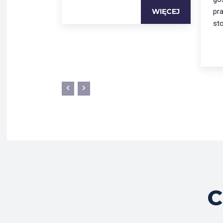
WIĘCEJ
pr
st
C