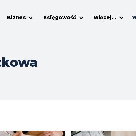
Biznes
Księgowość
więcej...
W
tkowa