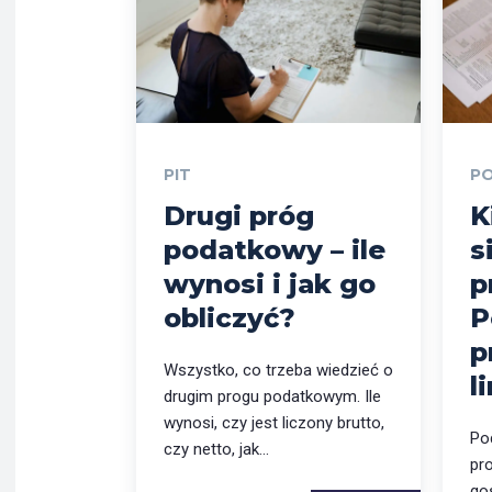
PIT
P
Drugi próg
K
podatkowy – ile
s
wynosi i jak go
p
obliczyć?
P
p
Wszystko, co trzeba wiedzieć o
l
drugim progu podatkowym. Ile
wynosi, czy jest liczony brutto,
Po
czy netto, jak...
pr
go