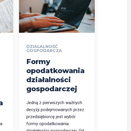
DZIAŁALNOŚĆ
GOSPODARCZA
Formy
opodatkowania
działalności
gospodarczej
a
Jedną z pierwszych ważnych
decyzji podejmowanych przez
przedsiębiorcę jest wybór
ia
formy opodatkowania
działalności gospodarczej. Od