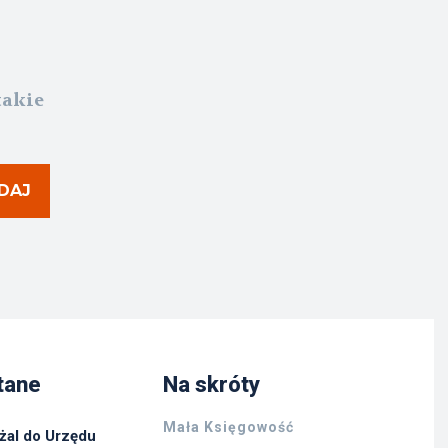
takie
DAJ
tane
Na skróty
Mała Księgowość
żal do Urzędu