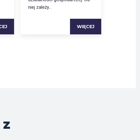
niej zależy...
CEJ
WIĘCEJ
 z