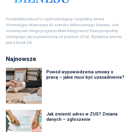
PoradnikBiznesu.pl to ogólnodostępny i bezpłatny serwis
informacyjny skierowany do szeroko definiowanego biznesu. Jest
rozwinięciem bloga programu Mała Księgowość Rzeczpospolitej
cieszącego się popularnością od przeszło 20 lat. Wydawcą serwisu
jest e-Kiosk SA.
Najnowsze
Powód wypowiedzenia umowy o
pracę – jakie musi być uzasadnienie?
Jak zmienić adres w ZUS? Zmiana
danych – zgłoszenie