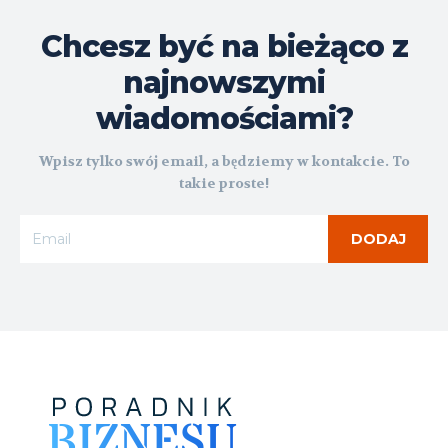
Chcesz być na bieżąco z
najnowszymi
wiadomościami?
Wpisz tylko swój email, a będziemy w kontakcie. To
takie proste!
DODAJ