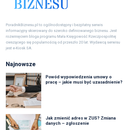
PoradnikBiznesu.pl to ogólnodostępny i bezpłatny serwis
informacyjny skierowany do szeroko definiowanego biznesu. Jest
rozwinięciem bloga programu Mała Księgowość Rzeczpospolitej
cieszącego się popularnością od przeszło 20 lat. Wydawcą serwisu
jest e-Kiosk SA.
Najnowsze
Powód wypowiedzenia umowy o
pracę – jakie musi być uzasadnienie?
Jak zmienić adres w ZUS? Zmiana
danych – zgłoszenie