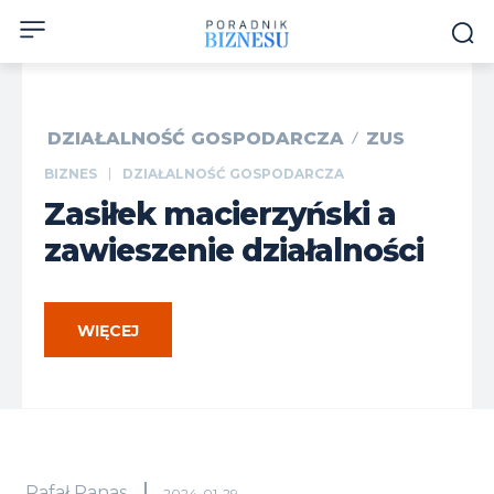
DZIAŁALNOŚĆ GOSPODARCZA
ZUS
BIZNES
DZIAŁALNOŚĆ GOSPODARCZA
Zasiłek macierzyński a
zawieszenie działalności
WIĘCEJ
Rafał Panas
2024-01-29