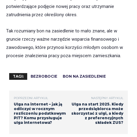
potwierdzające podjęcie nowej pracy oraz utrzymanie
zatrudnienia przez określony okres.
Tak rozumiany bon na zasiedlenie to mało znane, ale w
gruncie rzeczy ważne narzędzie wsparcia finansowego i
zawodowego, które przynosi korzyści młodym osobom w
procesie znalezienia pracy poza miejscem zamieszkania.
TAGI:
BEZROBOCIE
BON NA ZASIEDLENIE
POPRZEDNI ARTYKUŁ
NASTĘPNY ARTYKUŁ
Ulga na internet – jak ją
Ulga na start 2025. Kiedy
odliczyć w rocznym
przedsiębiorca może
rozliczeniu podatkowym
skorzystać z ulgi, a kiedy
PIT? Komu przysługuje
z preferencyjnych
ulga internetowa?
składek ZUS?