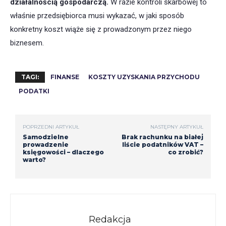
działalnością gospodarczą.
W razie kontroli skarbowej to
właśnie przedsiębiorca musi wykazać, w jaki sposób
konkretny koszt wiąże się z prowadzonym przez niego
biznesem.
TAGI:
FINANSE
KOSZTY UZYSKANIA PRZYCHODU
PODATKI
POPRZEDNI ARTYKUŁ
NASTĘPNY ARTYKUŁ
Samodzielne
Brak rachunku na białej
prowadzenie
liście podatników VAT –
księgowości – dlaczego
co zrobić?
warto?
Redakcja