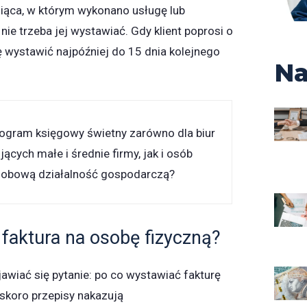
iąca, w którym wykonano usługę lub
nie trzeba jej wystawiać. Gdy klient poprosi o
rę wystawić najpóźniej do 15 dnia kolejnego
Na
ogram księgowy świetny zarówno dla biur
cych małe i średnie firmy, jak i osób
obową działalność gospodarczą?
 faktura na osobę fizyczną?
wiać się pytanie: po co wystawiać fakturę
 skoro przepisy nakazują