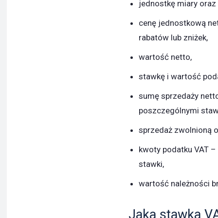
jednostkę miary oraz
cenę jednostkową net
rabatów lub zniżek,
wartość netto,
stawkę i wartość pod
sumę sprzedaży netto
poszczególnymi staw
sprzedaż zwolnioną o
kwoty podatku VAT –
stawki,
wartość należności br
Jaka stawka VA