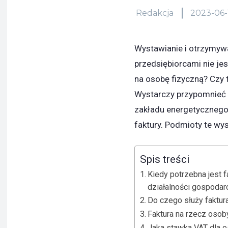
Redakcja
2023-06-
Wystawianie i otrzymyw
przedsiębiorcami nie je
na osobę fizyczną? Czy 
Wystarczy przypomnieć 
zakładu energetycznego
faktury. Podmioty te w
Spis treści
Kiedy potrzebna jest 
działalności gospodar
Do czego służy faktur
Faktura na rzecz osob
Jaka stawka VAT dla o