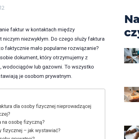
12
Na
cz
anie faktur w kontaktach między
st niczym niezwykłym. Do czego służy faktura
to faktycznie mało popularne rozwiązanie?
sobie dokument, który otrzymujemy z
, wodociągów lub gazowni. To wszystko
ystawiają je osobom prywatnym.
faktura dla osoby fizycznej nieprowadzącej
czej?
a na osobę fizyczną?
y fizycznej – jak wystawiać?
soby prywatnej?