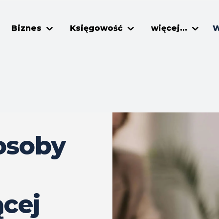
Biznes
Księgowość
więcej...
W
osoby
cej