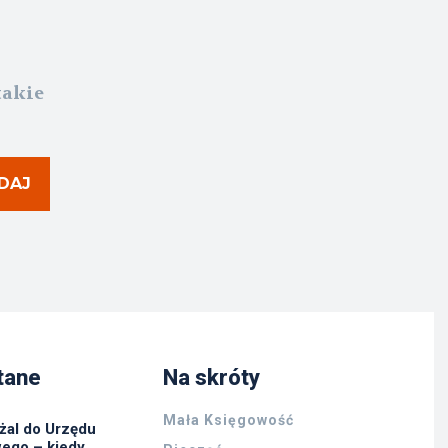
takie
DAJ
tane
Na skróty
Mała Księgowość
żal do Urzędu
ego – kiedy