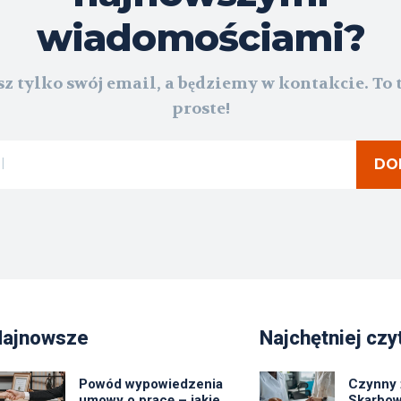
wiadomościami?
z tylko swój email, a będziemy w kontakcie. To 
proste!
DO
Najnowsze
Najchętniej czy
Powód wypowiedzenia
Czynny 
umowy o pracę – jakie
Skarbow