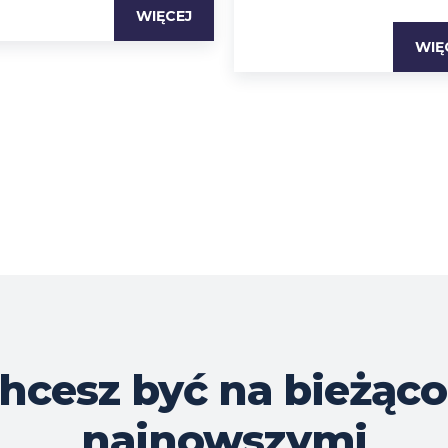
WIĘCEJ
WIĘ
hcesz być na bieżąco
najnowszymi