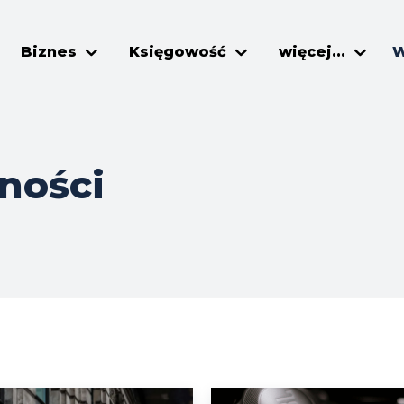
Biznes
Księgowość
więcej...
W
ności