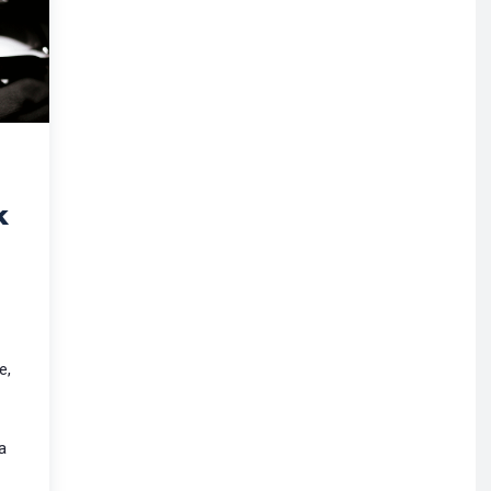
k
e,
a