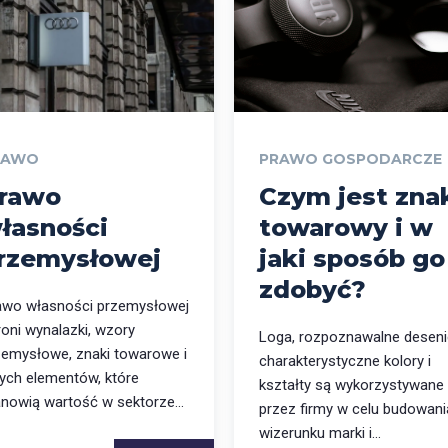
RAWO
PRAWO GOSPODARCZE
rawo
Czym jest zna
łasności
towarowy i w
rzemysłowej
jaki sposób go
zdobyć?
awo własności przemysłowej
roni wynalazki, wzory
Loga, rozpoznawalne deseni
zemysłowe, znaki towarowe i
charakterystyczne kolory i
nych elementów, które
kształty są wykorzystywane
anowią wartość w sektorze...
przez firmy w celu budowani
wizerunku marki i...