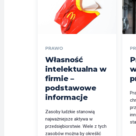
PRAWO
P
Własność
P
intelektualna w
w
firmie –
p
podstawowe
Pr
informacje
ch
pr
Zasoby ludzkie stanowią
in
najważniejsze aktywa w
st
przedsiębiorstwie. Wiele z tych
zasobów można by określić