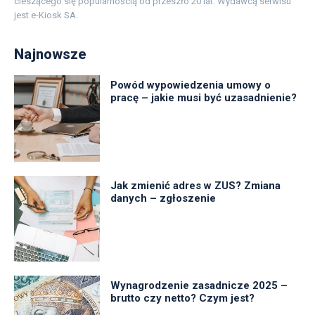
cieszącego się popularnością od przeszło 20 lat. Wydawcą serwisu
jest e-Kiosk SA.
Najnowsze
Powód wypowiedzenia umowy o
pracę – jakie musi być uzasadnienie?
Jak zmienić adres w ZUS? Zmiana
danych – zgłoszenie
Wynagrodzenie zasadnicze 2025 –
brutto czy netto? Czym jest?