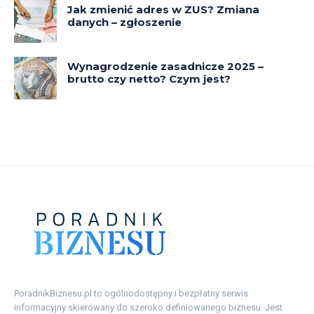
PoradnikBiznesu.pl to ogólnodostępny i bezpłatny serwis
informacyjny skierowany do szeroko definiowanego biznesu. Jest