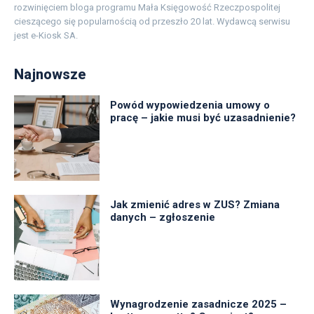
rozwinięciem bloga programu Mała Księgowość Rzeczpospolitej
cieszącego się popularnością od przeszło 20 lat. Wydawcą serwisu
jest e-Kiosk SA.
Najnowsze
Powód wypowiedzenia umowy o
pracę – jakie musi być uzasadnienie?
Jak zmienić adres w ZUS? Zmiana
danych – zgłoszenie
Wynagrodzenie zasadnicze 2025 –