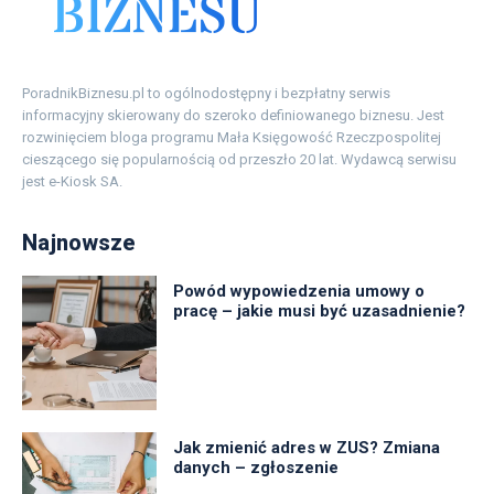
PoradnikBiznesu.pl to ogólnodostępny i bezpłatny serwis
informacyjny skierowany do szeroko definiowanego biznesu. Jest
rozwinięciem bloga programu Mała Księgowość Rzeczpospolitej
cieszącego się popularnością od przeszło 20 lat. Wydawcą serwisu
jest e-Kiosk SA.
Najnowsze
Powód wypowiedzenia umowy o
pracę – jakie musi być uzasadnienie?
Jak zmienić adres w ZUS? Zmiana
danych – zgłoszenie