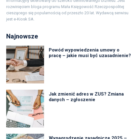
informacyjny skierowany do szeroko definiowanego biznesu. Jest
rozwinięciem bloga programu Mała Księgowość Rzeczpospolitej
cieszącego się popularnością od przeszło 20 lat. Wydawcą serwisu
jest e-Kiosk SA.
Najnowsze
Powód wypowiedzenia umowy o
pracę – jakie musi być uzasadnienie?
Jak zmienić adres w ZUS? Zmiana
danych – zgłoszenie
Wynagrodzenie zasadnicze 2025 –