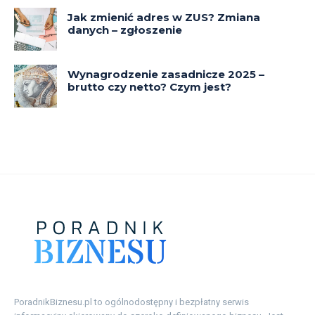
PoradnikBiznesu.pl to ogólnodostępny i bezpłatny serwis