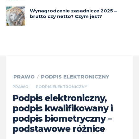
Wynagrodzenie zasadnicze 2025 –
brutto czy netto? Czym jest?