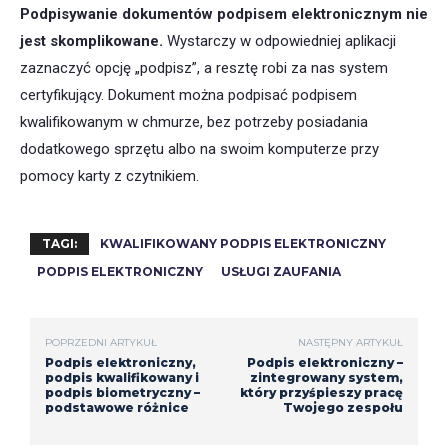
Podpisywanie dokumentów podpisem elektronicznym nie
jest skomplikowane.
Wystarczy w odpowiedniej aplikacji
zaznaczyć opcję „podpisz”, a resztę robi za nas system
certyfikujący. Dokument można podpisać podpisem
kwalifikowanym w chmurze, bez potrzeby posiadania
dodatkowego sprzętu albo na swoim komputerze przy
pomocy karty z czytnikiem.
TAGI:
KWALIFIKOWANY PODPIS ELEKTRONICZNY
PODPIS ELEKTRONICZNY
USŁUGI ZAUFANIA
POPRZEDNI ARTYKUŁ
NASTĘPNY ARTYKUŁ
Podpis elektroniczny,
Podpis elektroniczny –
podpis kwalifikowany i
zintegrowany system,
podpis biometryczny –
który przyśpieszy pracę
podstawowe różnice
Twojego zespołu