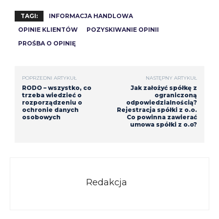
TAGI:
INFORMACJA HANDLOWA
OPINIE KLIENTÓW
POZYSKIWANIE OPINII
PROŚBA O OPINIĘ
POPRZEDNI ARTYKUŁ
NASTĘPNY ARTYKUŁ
RODO – wszystko, co
Jak założyć spółkę z
trzeba wiedzieć o
ograniczoną
rozporządzeniu o
odpowiedzialnością?
ochronie danych
Rejestracja spółki z o.o.
osobowych
Co powinna zawierać
umowa spółki z o.o?
Redakcja