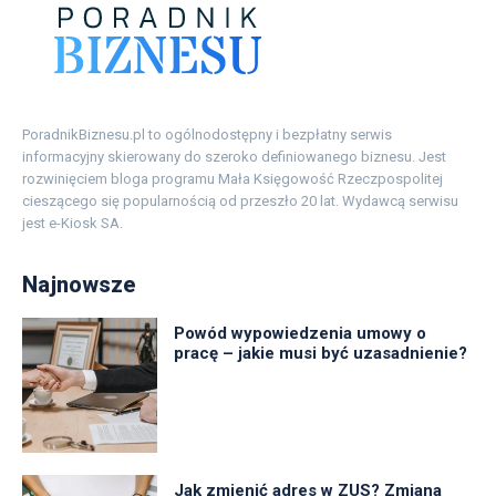
PoradnikBiznesu.pl to ogólnodostępny i bezpłatny serwis
informacyjny skierowany do szeroko definiowanego biznesu. Jest
rozwinięciem bloga programu Mała Księgowość Rzeczpospolitej
cieszącego się popularnością od przeszło 20 lat. Wydawcą serwisu
jest e-Kiosk SA.
Najnowsze
Powód wypowiedzenia umowy o
pracę – jakie musi być uzasadnienie?
Jak zmienić adres w ZUS? Zmiana