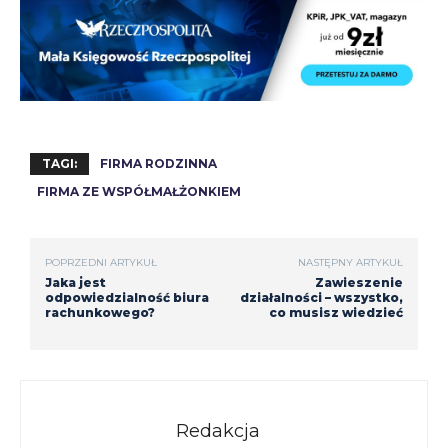
TAGI:
FIRMA RODZINNA
FIRMA ZE WSPÓŁMAŁŻONKIEM
POPRZEDNI ARTYKUŁ
NASTĘPNY ARTYKUŁ
Jaka jest
Zawieszenie
odpowiedzialność biura
działalności – wszystko,
rachunkowego?
co musisz wiedzieć
Redakcja