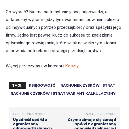
Co wybrać? Nie ma na to pytanie jasnej odpowiedzi, a
ostateczny wybór między tymi wariantami powinien zależeć
od indywidualnych potrzeb przedsiębiorcy oraz specyfiki jego
firmy. Jedno jest pewne: klucz do sukcesu to znalezienie
optymalnego rozwiązania, które w jak największym stopniu
odpowiada potrzebom i strategii przedsiębiorstwa.
Więcej przeczytasz w kategorii
Koszty
.
TAGI:
KSIĘGOWOŚĆ
RACHUNEK ZYSKÓW I STRAT
RACHUNEK ZYSKÓW I STRAT WARIANT KALKULACYJNY
POPRZEDNI ARTYKUŁ
NASTĘPNY ARTYKUŁ
Upadłość spółki z
Czym zajmuje się zarząd
ograniczoną
spółki z ograniczoną
odpowiedzialnością.
odpowiedzialnością i