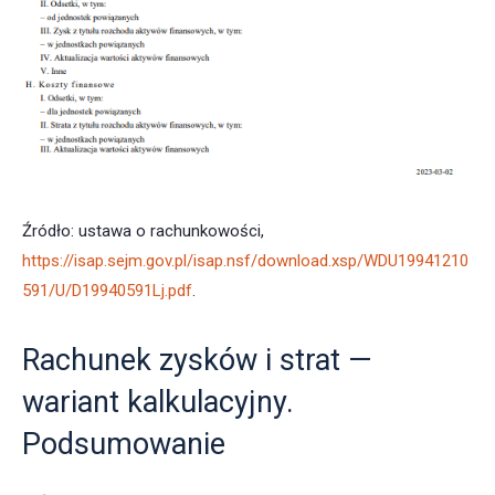
Źródło: ustawa o rachunkowości,
https://isap.sejm.gov.pl/isap.nsf/download.xsp/WDU19941210
591/U/D19940591Lj.pdf
.
Rachunek zysków i strat —
wariant kalkulacyjny.
Podsumowanie