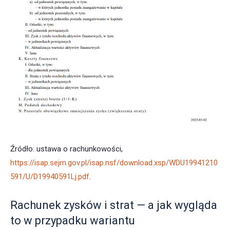
Źródło: ustawa o rachunkowości,
https://isap.sejm.gov.pl/isap.nsf/download.xsp/WDU19941210
591/U/D19940591Lj.pdf
.
Rachunek zysków i strat — a jak wygląda
to w przypadku wariantu