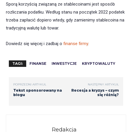
Sporą korzyścią związaną ze stablecoinami jest sposób
rozliczania podatku. Według stanu na początek 2022 podatek
trzeba zapłacić dopiero wtedy, gdy zamienimy stablecoina na
tradycyjną walutę lub towar.
Dowiedz się więcej i zadbaj o
finanse firmy
.
TAGI:
FINANSE
INWESTYCJE
KRYPTOWALUTY
POPRZEDNI ARTYKUŁ
NASTĘPNY ARTYKUŁ
Tekst sponsorowany na
Recesja a kryzys – czym
blogu
się różnią?
Redakcja