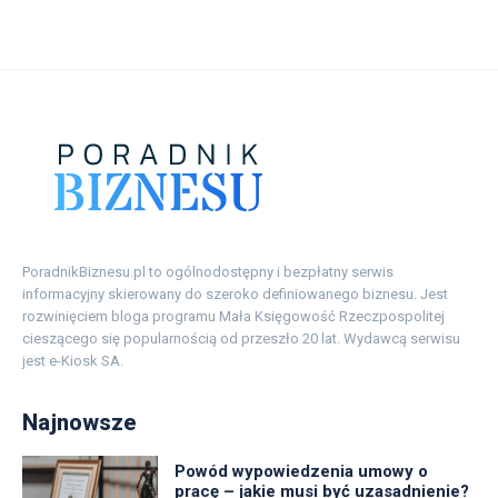
PoradnikBiznesu.pl to ogólnodostępny i bezpłatny serwis
informacyjny skierowany do szeroko definiowanego biznesu. Jest
rozwinięciem bloga programu Mała Księgowość Rzeczpospolitej
cieszącego się popularnością od przeszło 20 lat. Wydawcą serwisu
jest e-Kiosk SA.
Najnowsze
Powód wypowiedzenia umowy o
pracę – jakie musi być uzasadnienie?