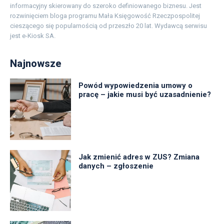
informacyjny skierowany do szeroko definiowanego biznesu. Jest
rozwinięciem bloga programu Mała Księgowość Rzeczpospolitej
cieszącego się popularnością od przeszło 20 lat. Wydawcą serwisu
jest e-Kiosk SA.
Najnowsze
Powód wypowiedzenia umowy o
pracę – jakie musi być uzasadnienie?
Jak zmienić adres w ZUS? Zmiana
danych – zgłoszenie