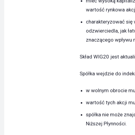
mieć wysoką kapitaliz
wartość rynkowa akcji
charakteryzować się 
odzwierciedla, jak ła
znaczącego wpływu na
Skład WIG20 jest aktual
Spółka wejdzie do indeksu
w wolnym obrocie mus
wartość tych akcji mu
spółka nie może znajd
Niższej Płynności.