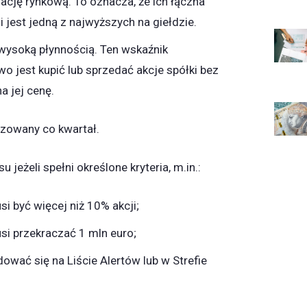
ację rynkową. To oznacza, że ich łączna
 jest jedną z najwyższych na giełdzie.
wysoką płynnością. Ten wskaźnik
two jest kupić lub sprzedać akcje spółki bez
 jej cenę.
izowany co kwartał.
 jeżeli spełni określone kryteria, m.in.:
i być więcej niż 10% akcji;
si przekraczać 1 mln euro;
ować się na Liście Alertów lub w Strefie