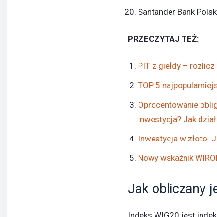
Santander Bank Polsk
PRZECZYTAJ TEŻ:
PIT z giełdy – rozlic
TOP 5 najpopularniej
Oprocentowanie oblig
inwestycja? Jak dzia
Inwestycja w złoto. 
Nowy wskaźnik WIRON
Jak obliczany 
Indeks WIG20 jest indek