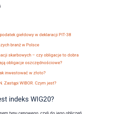
i
z podatek giełdowy w deklaracji PIT-38
szych branż w Polsce
acji skarbowych – czy obligacje to dobra
łają obligacje oszczędnościowe?
Jak inwestować w złoto?
. Zastąpi WIBOR. Czym jest?
jest indeks WIG20?
sem typu cenowego, czyli do jego obliczeń