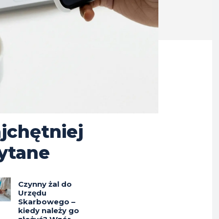
jchętniej
ytane
Czynny żal do
Urzędu
Skarbowego –
kiedy należy go