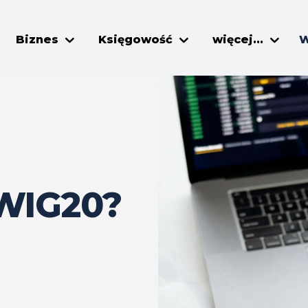
Biznes
Księgowość
więcej...
W
 WIG20?