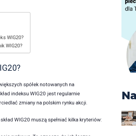
deks WIG20?
nik WIG20?
WIG20?
większych spółek notowanych na
Na
Skład indeksu WIG20 jest regularnie
ciedlać zmiany na polskim rynku akcji.
 skład WIG20 muszą spełniać kilka kryteriów: