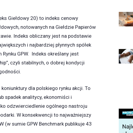
ks Giełdowy 20) to indeks cenowy
ełdowych, notowanych na Giełdzie Papierów
wie. Indeks obliczany jest na podstawie
ajwiększych i najbardziej płynnych spółek
Rynku GPW. Indeks określany jest
ip”, czyli stabilnych, o dobrej kondycji
ygodności.
oniunktury dla polskiego rynku akcji. To
ub spadek analitycy, ekonomiści i
jako odzwierciedlenie ogólnego nastroju
odarki. W konsekwencji to najważniejszy
W (w sumie GPW Benchmark publikuje 43