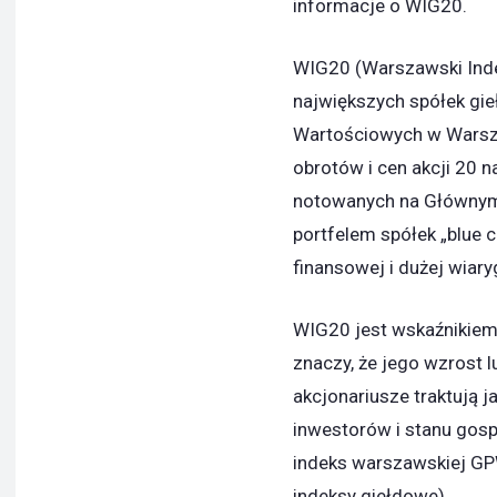
informacje o WIG20.
WIG20 (Warszawski Inde
największych spółek gi
Wartościowych w Warsza
obrotów i cen akcji 20 n
notowanych na Głównym 
portfelem spółek „blue ch
finansowej i dużej wiar
WIG20 jest wskaźnikiem k
znaczy, że jego wzrost l
akcjonariusze traktują 
inwestorów i stanu gosp
indeks warszawskiej GP
indeksy giełdowe).