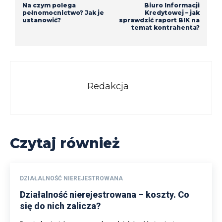
Na czym polega
Biuro Informacji
pełnomocnictwo? Jak je
Kredytowej – jak
ustanowić?
sprawdzić raport BIK na
temat kontrahenta?
Redakcja
Czytaj również
DZIAŁALNOŚĆ NIEREJESTROWANA
Działalność nierejestrowana – koszty. Co
się do nich zalicza?