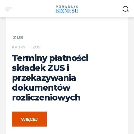
ZUS
KADRY
ZUS
Terminy płatności
składek ZUS i
przekazywania
dokumentów
rozliczeniowych
WIĘCEJ