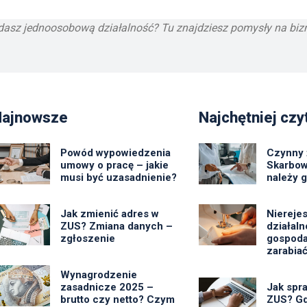
ładasz jednoosobową działalność? Tu znajdziesz pomysły na bi
Najnowsze
Najchętniej czy
Powód wypowiedzenia
Czynny 
umowy o pracę – jakie
Skarbow
musi być uzasadnienie?
należy 
Jak zmienić adres w
Niereje
ZUS? Zmiana danych –
działal
zgłoszenie
gospoda
zarabiać
Wynagrodzenie
zasadnicze 2025 –
Jak spr
brutto czy netto? Czym
ZUS? Gd