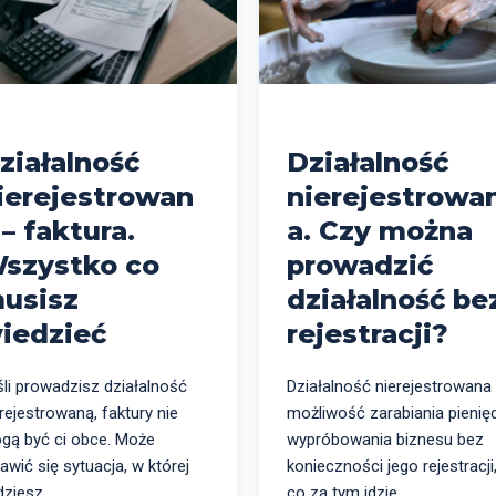
ziałalność
Działalność
ierejestrowan
nierejestrowa
 – faktura.
a. Czy można
szystko co
prowadzić
usisz
działalność be
iedzieć
rejestracji?
śli prowadzisz działalność
Działalność nierejestrowana
rejestrowaną, faktury nie
możliwość zarabiania pienięd
gą być ci obce. Może
wypróbowania biznesu bez
awić się sytuacja, w której
konieczności jego rejestracji
ziesz...
co za tym idzie...