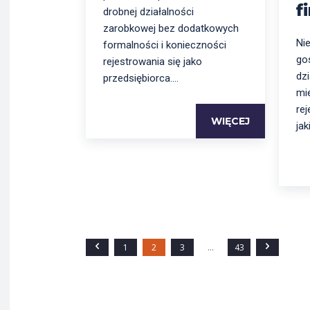
f
drobnej działalności
zarobkowej bez dodatkowych
Ni
formalności i konieczności
go
rejestrowania się jako
dz
przedsiębiorca....
mie
re
WIĘCEJ
jak
1
2
3
...
43