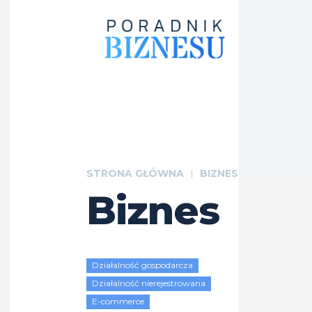
STRONA GŁÓWNA
BIZNES
Biznes
Działalność gospodarcza
Działalność nierejestrowana
E-commerce