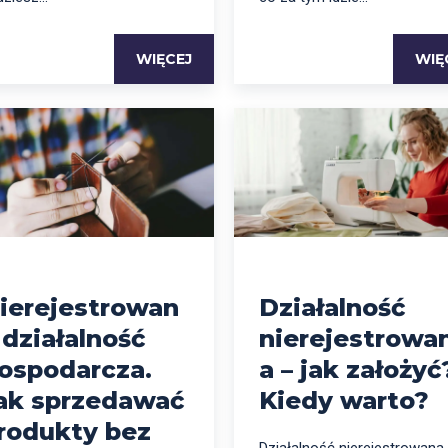
WIĘCEJ
WIĘ
ierejestrowan
Działalność
 działalność
nierejestrowa
ospodarcza.
a – jak założyć
ak sprzedawać
Kiedy warto?
rodukty bez