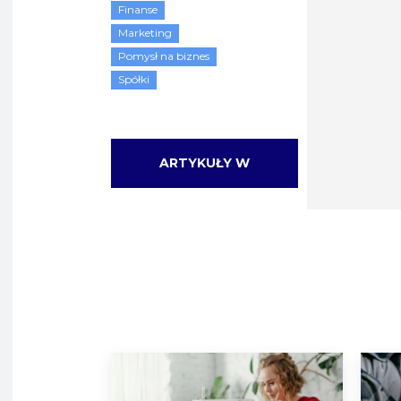
Finanse
Marketing
Pomysł na biznes
Spółki
ARTYKUŁY W
KATEGORII