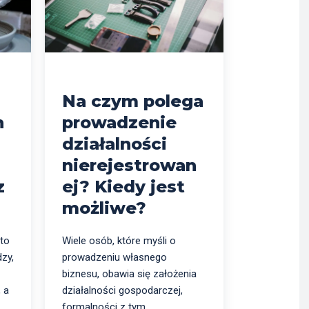
Na czym polega
n
prowadzenie
działalności
nierejestrowan
z
ej? Kiedy jest
możliwe?
 to
Wiele osób, które myśli o
zy,
prowadzeniu własnego
biznesu, obawia się założenia
, a
działalności gospodarczej,
formalności z tym