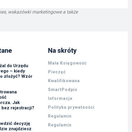
znes, wskazówki marketingowe a także
tane
Na skróty
Mała Księgowość
żal do Urzędu
ego – kiedy
Pieczęć
go złożyć? Wzór
Kwalifikowana
SmartPodpis
strowana
ność
Informacje
rcza. Jak
Polityka prywatności
 bez rejestracji?
Regulamin
awdzić decyzję
Regulamin
zie znajdziesz