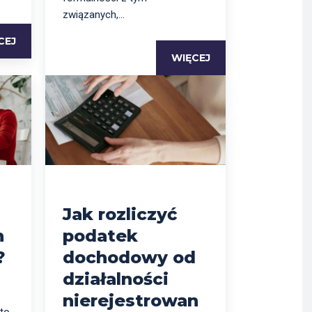
związanych,...
CEJ
WIĘCEJ
Jak rozliczyć
n
podatek
?
dochodowy od
działalności
nierejestrowan