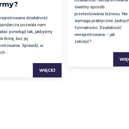
Działalność nierejestrowana
irmy?
świetny sposób
przetestowania biznesu. Nie
erejestrowana działalność
wymaga praktycznie żadnyc
spodarcza pozwala nam
formalności. Działalność
iałać poniekąd tak, jakbyśmy
nierejestrowana – jak
li firmę, bez jej
założyć?...
jestrowania. Sprawdź, w
ich...
WIĘ
WIĘCEJ