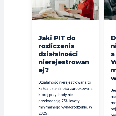
Jaki PIT do
D
rozliczenia
n
działalności
a
nierejestrowan
W
ej?
m
w
Działalność nierejestrowana to
każda działalność zarobkowa, z
Je
której przychody nie
nie
przekraczają 75% kwoty
mo
minimalnego wynagrodzenie. W
poj
2025...
będ