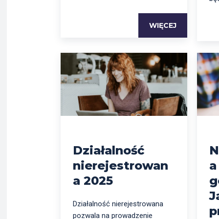
WIĘCEJ
Działalność
N
nierejestrowan
a
a 2025
g
J
Działalność nierejestrowana
p
pozwala na prowadzenie