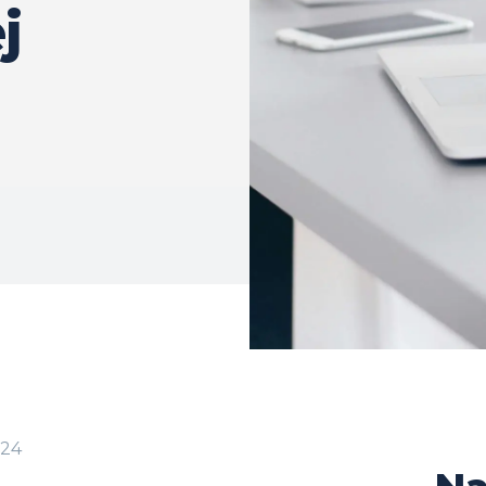
ej
-24