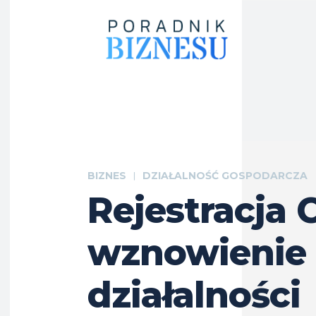
BIZNES
DZIAŁALNOŚĆ GOSPODARCZA
Rejestracja 
wznowienie
działalności