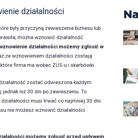
enie działalności
Na
tóre były przyczyną zawieszenia biznesu lub
oprawiła, można wznowić działalność
wznowienie działalności możemy zgłosić w
z ze wznowieniem działalności zostają
które firma ma wobec ZUS-u i skarbówki.
 działalność zostać odwieszona każdym
 jednak niż 30 dni po zawieszeniu. To
 działalności musi trwać co najmniej 30 dni.
su nie możesz wznowić działalności
iałalności możemy zgłosić przed upływem