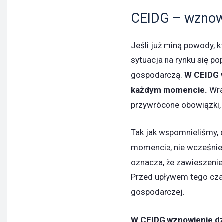
CEIDG – wznowi
Jeśli już miną powody, k
sytuacja na rynku się p
gospodarczą.
W CEIDG 
każdym momencie.
Wra
przywrócone obowiązki, 
Tak jak wspomnieliśmy,
momencie, nie wcześniej
oznacza, że zawieszenie
Przed upływem tego cza
gospodarczej.
W CEIDG wznowienie dz