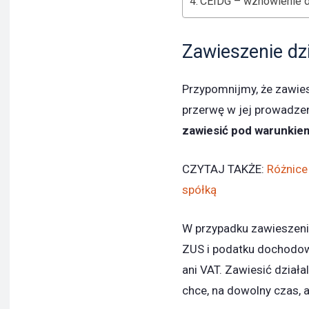
CEIDG – wznowienie dz
Zawieszenie dz
Przypomnijmy, że zawie
przerwę w jej prowadze
zawiesić pod warunkiem
CZYTAJ TAKŻE:
Różnice
spółką
W przypadku zawieszenia
ZUS i podatku dochodowe
ani VAT. Zawiesić dział
chce, na dowolny czas, al