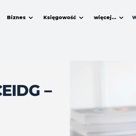
Biznes
Księgowość
więcej...
W
CEIDG –