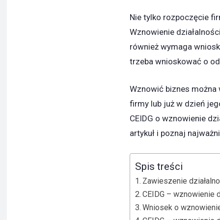
Nie tylko rozpoczęcie f
Wznowienie działalnośc
również wymaga wniosku d
trzeba wnioskować o od
Wznowić biznes można 
firmy lub już w dzień j
CEIDG o wznowienie dzi
artykuł i poznaj najważn
Spis treści
Zawieszenie działaln
CEIDG – wznowienie d
Wniosek o wznowienie