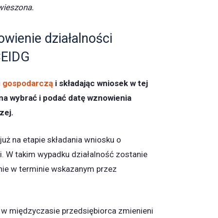
wieszona.
wienie działalności
CEIDG
ć gospodarczą
i składając wniosek w tej
na wybrać i podać datę wznowienia
zej.
uż na etapie składania wniosku o
i. W takim wypadku działalność zostanie
ie w terminie wskazanym przez
ej w międzyczasie przedsiębiorca zmienieni