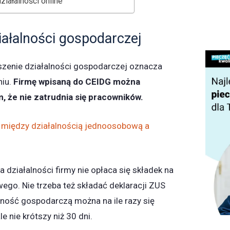
iałalności online
iałalności gospodarczej
szenie działalności gospodarczej oznacza
niu.
Firmę wpisaną do CEIDG można
, że nie zatrudnia się pracowników.
 między działalnością jednoosobową a
 działalności firmy nie opłaca się składek na
go. Nie trzeba też składać deklaracji ZUS
alność gospodarczą można na ile razy się
e nie krótszy niż 30 dni.