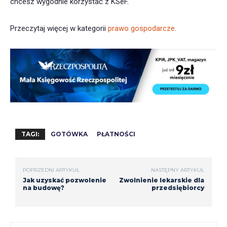
chcesz wygodnie korzystać z KSeF.
Przeczytaj więcej w kategorii
prawo gospodarcze
.
TAGI:
GOTÓWKA
PŁATNOŚCI
POPRZEDNI ARTYKUŁ
NASTĘPNY ARTYKUŁ
Jak uzyskać pozwolenie
Zwolnienie lekarskie dla
na budowę?
przedsiębiorcy