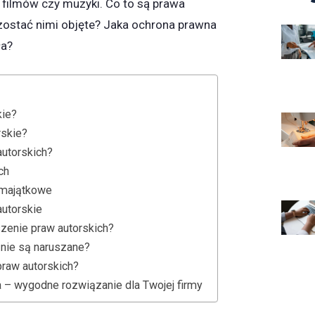
y, filmów czy muzyki. Co to są prawa
zostać nimi objęte? Jaka ochrona prawna
ła?
kie?
rskie?
autorskich?
ch
 majątkowe
utorskie
szenie praw autorskich?
 nie są naruszane?
raw autorskich?
 – wygodne rozwiązanie dla Twojej firmy