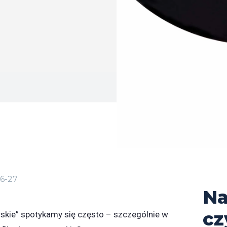
6-27
Na
cz
skie” spotykamy się często – szczególnie w