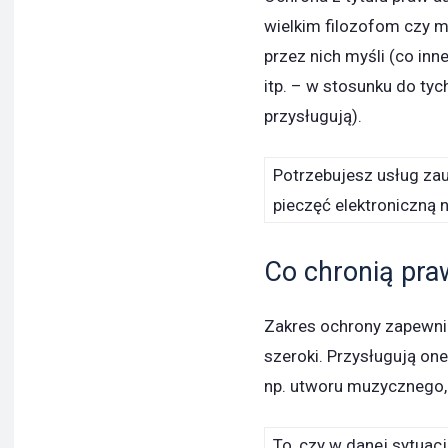
wielkim filozofom czy m
przez nich myśli (co inn
itp. – w stosunku do ty
przysługują).
Potrzebujesz usług za
pieczęć elektroniczną 
Co chronią pra
Zakres ochrony zapewnia
szeroki. Przysługują on
np. utworu muzycznego, 
To, czy w danej sytuacj