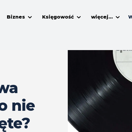
Biznes
Księgowość
więcej...
W
awa
o nie
jęte?