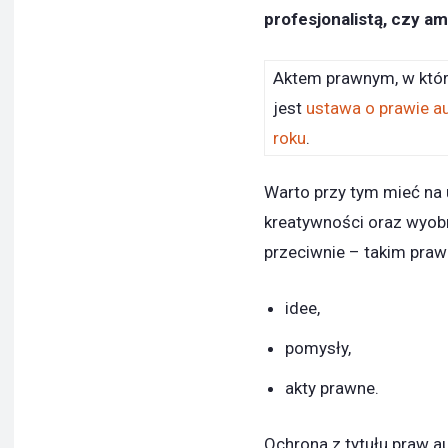
profesjonalistą, czy a
Aktem prawnym, w któr
jest
ustawa o prawie a
roku
.
Warto przy tym mieć na 
kreatywności oraz wyobr
przeciwnie – takim praw
idee,
pomysły,
akty prawne.
Ochrona z tytułu praw a