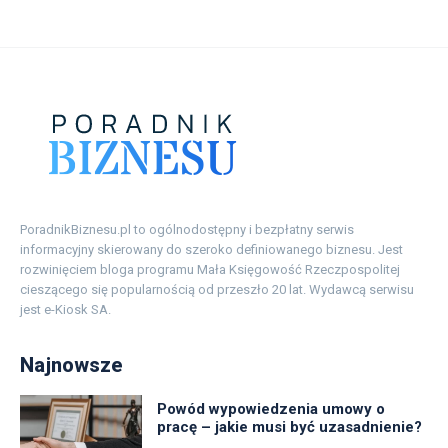
PoradnikBiznesu.pl to ogólnodostępny i bezpłatny serwis
informacyjny skierowany do szeroko definiowanego biznesu. Jest
rozwinięciem bloga programu Mała Księgowość Rzeczpospolitej
cieszącego się popularnością od przeszło 20 lat. Wydawcą serwisu
jest e-Kiosk SA.
Najnowsze
Powód wypowiedzenia umowy o
pracę – jakie musi być uzasadnienie?