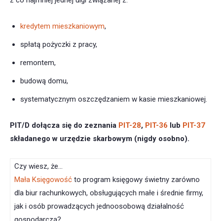
z co najmniej jednej ulgi związanej z:
kredytem mieszkaniowym
,
spłatą pożyczki z pracy,
remontem,
budową domu,
systematycznym oszczędzaniem w kasie mieszkaniowej.
PIT/D dołącza się do zeznania
PIT-28
,
PIT-36
lub
PIT-37
składanego w urzędzie skarbowym (nigdy osobno).
Czy wiesz, że…
Mała Księgowość
to program księgowy świetny zarówno
dla biur rachunkowych, obsługujących małe i średnie firmy,
jak i osób prowadzących jednoosobową działalność
gospodarczą?