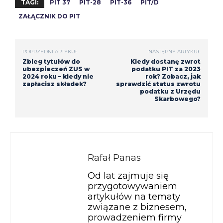
TAGI:
PIT 37
PIT-28
PIT-36
PIT/D
ZAŁĄCZNIK DO PIT
POPRZEDNI ARTYKUŁ
NASTĘPNY ARTYKUŁ
Zbieg tytułów do
Kiedy dostanę zwrot
ubezpieczeń ZUS w
podatku PIT za 2023
2024 roku – kiedy nie
rok? Zobacz, jak
zapłacisz składek?
sprawdzić status zwrotu
podatku z Urzędu
Skarbowego?
Rafał Panas
Od lat zajmuje się
przygotowywaniem
artykułów na tematy
związane z biznesem,
prowadzeniem firmy