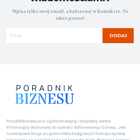
Wpisz tylko swój email, a będziemy w kontakcie. To
takie proste!
DODAJ
PoradnikBiznesu.pl to ogólnodostępny i bezpłatny serwis
informacyjny skierowany do szeroko definiowanego biznesu. Jest
rozwinięciem bloga programu Mała Księgowość Rzeczpospolitej
cieszącego się popularnością od przeszło 20 lat. Wydawcą serwisu