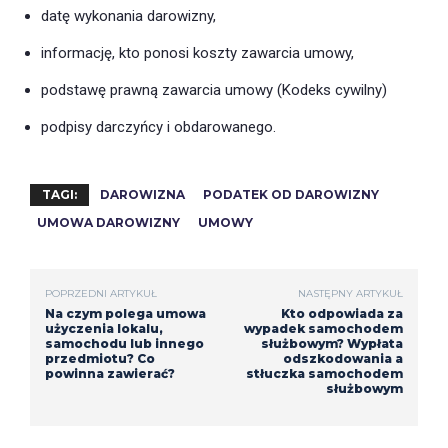
datę wykonania darowizny,
informację, kto ponosi koszty zawarcia umowy,
podstawę prawną zawarcia umowy (Kodeks cywilny)
podpisy darczyńcy i obdarowanego.
TAGI:
DAROWIZNA
PODATEK OD DAROWIZNY
UMOWA DAROWIZNY
UMOWY
POPRZEDNI ARTYKUŁ
NASTĘPNY ARTYKUŁ
Na czym polega umowa
Kto odpowiada za
użyczenia lokalu,
wypadek samochodem
samochodu lub innego
służbowym? Wypłata
przedmiotu? Co
odszkodowania a
powinna zawierać?
stłuczka samochodem
służbowym