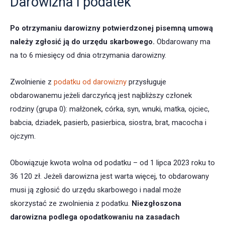
Darowizna i podatek
Po otrzymaniu darowizny potwierdzonej pisemną umową
należy zgłosić ją do urzędu skarbowego
.
Obdarowany ma
na to 6 miesięcy od dnia otrzymania darowizny.
Zwolnienie z
podatku od darowizny
przysługuje
obdarowanemu jeżeli darczyńcą jest najbliższy członek
rodziny (grupa 0): małżonek, córka, syn, wnuki, matka, ojciec,
babcia, dziadek, pasierb, pasierbica, siostra, brat, macocha i
ojczym.
Obowiązuje kwota wolna od podatku – od 1 lipca 2023 roku to
36 120 zł. Jeżeli darowizna jest warta więcej, to obdarowany
musi ją zgłosić do urzędu skarbowego i nadal może
skorzystać ze zwolnienia z podatku.
Niezgłoszona
darowizna podlega opodatkowaniu na zasadach