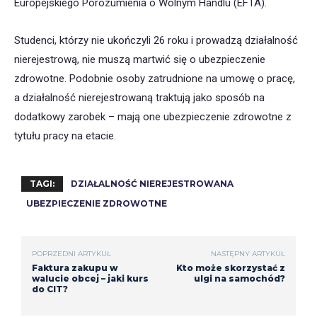
Europejskiego Porozumienia o Wolnym Handlu (EFTA).
Studenci, którzy nie ukończyli 26 roku i prowadzą działalność
nierejestrową, nie muszą martwić się o ubezpieczenie
zdrowotne. Podobnie osoby zatrudnione na umowę o pracę,
a działalność nierejestrowaną traktują jako sposób na
dodatkowy zarobek – mają one ubezpieczenie zdrowotne z
tytułu pracy na etacie.
TAGI:
DZIAŁALNOŚĆ NIEREJESTROWANA
UBEZPIECZENIE ZDROWOTNE
POPRZEDNI ARTYKUŁ
NASTĘPNY ARTYKUŁ
Faktura zakupu w
Kto może skorzystać z
walucie obcej – jaki kurs
ulgi na samochód?
do CIT?