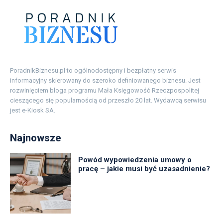
PoradnikBiznesu.pl to ogólnodostępny i bezpłatny serwis
informacyjny skierowany do szeroko definiowanego biznesu. Jest
rozwinięciem bloga programu Mała Księgowość Rzeczpospolitej
cieszącego się popularnością od przeszło 20 lat. Wydawcą serwisu
jest e-Kiosk SA.
Najnowsze
Powód wypowiedzenia umowy o
pracę – jakie musi być uzasadnienie?