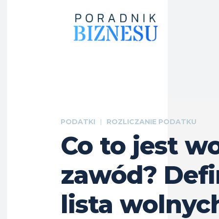
PODATKI
ROZLICZANIE PODATKU
Co to jest w
zawód? Defin
lista wolnyc