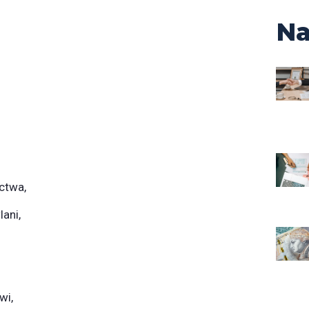
Na
ctwa,
ani,
wi,