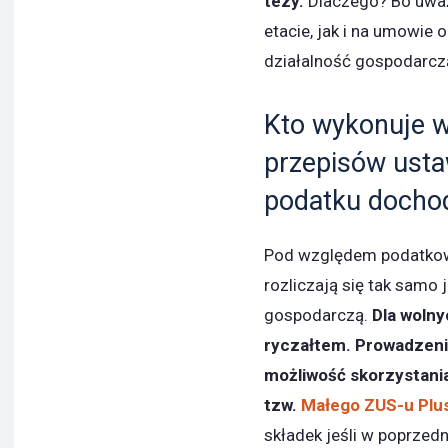
tezy.
Dlaczego? Bo uważ
etacie, jak i na umowie 
działalność gospodarcz
Kto wykonuje w
przepisów ust
podatku doch
Pod względem podatko
rozliczają się tak samo 
gospodarczą.
Dla wolny
ryczałtem. Prowadzeni
możliwość skorzystani
tzw.
Małego ZUS-u Plu
składek jeśli w poprzed