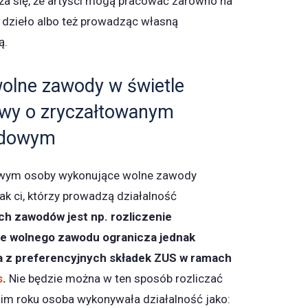
a się, że artyści mogą pracować zarówno na
o dzieło albo też prowadząc własną
ą.
olne zawody w świetle
awy o zryczałtowanym
odowym
wym osoby wykonujące wolne zawody
jak ci, którzy prowadzą działalność
ch zawodów jest np. rozliczenie
e wolnego zawodu ogranicza jednak
a z preferencyjnych składek ZUS w ramach
s
.
Nie będzie można w ten sposób rozliczać
nim roku osoba wykonywała działalność jako: