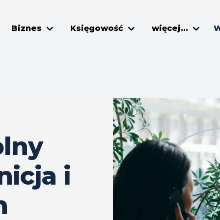
Biznes
Księgowość
więcej...
W
olny
icja i
h