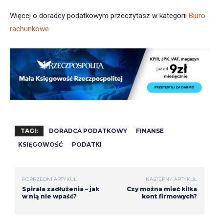
Więcej o doradcy podatkowym przeczytasz w kategorii
Biuro
rachunkowe
.
TAGI:
DORADCA PODATKOWY
FINANSE
KSIĘGOWOŚĆ
PODATKI
POPRZEDNI ARTYKUŁ
NASTĘPNY ARTYKUŁ
Spirala zadłużenia – jak
Czy można mieć kilka
w nią nie wpaść?
kont firmowych?