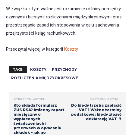
W związku z tym ważne jest rozumienie różnicy pomiędzy
czynnymi i biernymi rozliczeniami międzyokresowymi oraz
przestrzeganie zasad ich stosowania w celu zachowania
przejrzystości ksiąg rachunkowych.
Przeczytaj więcej w kategorii
Koszty
.
TAGI:
KOSZTY
PRZYCHODY
ROZLICZENIA MIĘDZYOKRESOWE
POPRZEDNI ARTYKUŁ
NASTĘPNY ARTYKUŁ
Kto składa formularz
Do kiedy trzeba zapłacić
ZUS RSA? Imienny raport
VAT? Ważne terminy
miesięczny o
podatkowe: kiedy złożyć
wypłaconych
deklarację VAT-7
świadczeniach i
przerwach w opłacaniu
składek – jak go