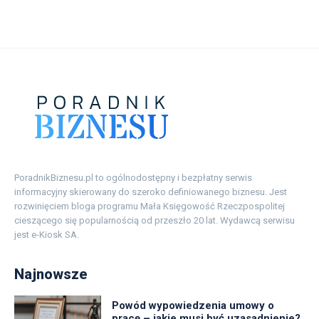
PoradnikBiznesu.pl to ogólnodostępny i bezpłatny serwis
informacyjny skierowany do szeroko definiowanego biznesu. Jest
rozwinięciem bloga programu Mała Księgowość Rzeczpospolitej
cieszącego się popularnością od przeszło 20 lat. Wydawcą serwisu
jest e-Kiosk SA.
Najnowsze
Powód wypowiedzenia umowy o
pracę – jakie musi być uzasadnienie?