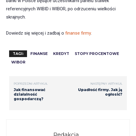
banki w Polsce będące uczestnikami panelu stawek
referencyjnych WIBID i WIBOR, po odrzuceniu wielkości
skrajnych.
Dowiedz się więcej i zadbaj o
finanse firmy
.
TAGI:
FINANSE
KREDYT
STOPY PROCENTOWE
WIBOR
POPRZEDNI ARTYKUŁ
NASTĘPNY ARTYKUŁ
Jak finansować
Upadłość firmy. Jak ją
działalność
ogłosić?
gospodarczą?
Redakcja