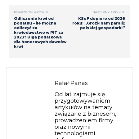
POPRZEDNI ARTYKUŁ
NASTĘPNY ARTYKUŁ
Odliczenie krwi od
KSeF dopiero od 2026
podatku – ile można
roku: „Groził nam paraliż
odliczyć za
polskiej gospodarki”
krwiodawstwo w PIT za
2023? Ulga podatkowa
dla honorowych dawców
krwi
Rafał Panas
Od lat zajmuje się
przygotowywaniem
artykułów na tematy
związane z biznesem,
prowadzeniem firmy
oraz nowymi
technologiami.