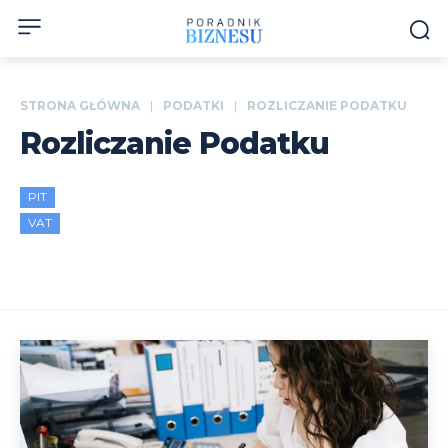
STRONA GŁÓWNA
PODATKI
ROZLICZANIE PODATKU
Rozliczanie Podatku
PIT
VAT