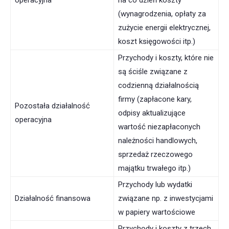
operacyjna
na co dzień koszty
(wynagrodzenia, opłaty za
zużycie energii elektrycznej,
koszt księgowości itp.)
Przychody i koszty, które nie
są ściśle związane z
codzienną działalnością
firmy (zapłacone kary,
Pozostała działalność
odpisy aktualizujące
operacyjna
wartość niezapłaconych
należności handlowych,
sprzedaż rzeczowego
majątku trwałego itp.)
Przychody lub wydatki
Działalność finansowa
związane np. z inwestycjami
w papiery wartościowe
Przychody i koszty z trzech