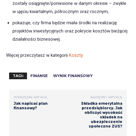
zostały osiągnięte/poniesione w danym okresie – zwykle
w ujęciu kwartalnym, półrocznym oraz rocznym,
pokazuje, czy firma będzie miała środki na realizację
projektów inwestycyjnych oraz pokrycie kosztów bieżącej
działalności biznesowej.
Więcej przeczytasz w kategorii
Koszty
.
TAGI:
FINANSE
WYNIK FINANSOWY
POPRZEDNI ARTYKUŁ
NASTĘPNY ARTYKUŁ
Jak napisać plan
Składka emerytalna
finansowy?
przedsiębiorcy. Jak
obliczyć wysokość
składek na
ubezpieczenie
społeczne ZUS?