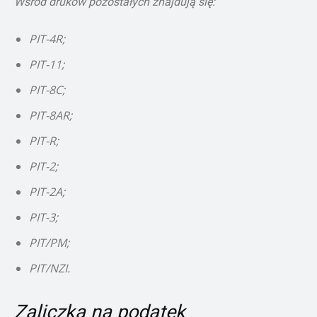
Wśród druków pozostałych znajdują się:
PIT-4R;
PIT-11;
PIT-8C;
PIT-8AR;
PIT-R;
PIT-2;
PIT-2A;
PIT-3;
PIT/PM;
PIT/NZI.
Zaliczka na podatek