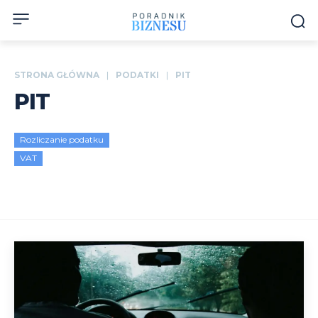
STRONA GŁÓWNA
PODATKI
PIT
PIT
Rozliczanie podatku
VAT